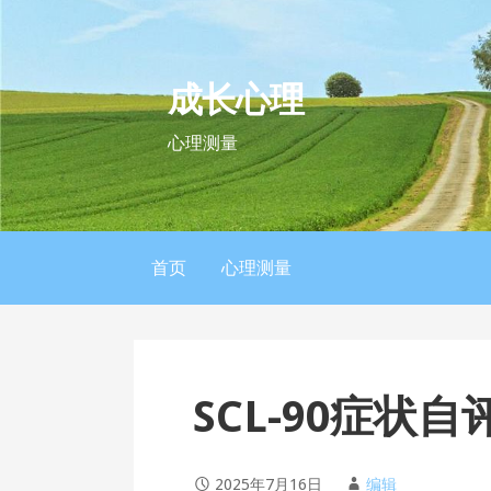
S
k
i
成长心理
p
t
心理测量
o
c
o
n
首页
心理测量
t
e
n
t
SCL-90症状
2025年7月16日
编辑