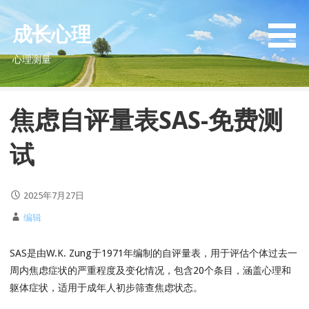
S
k
成长心理
i
心理测量
p
t
o
焦虑自评量表SAS-免费测
c
o
试
n
t
e
2025年7月27日
n
t
编辑
SAS是由W.K. Zung于1971年编制的自评量表，用于评估个体过去一
周内焦虑症状的严重程度及变化情况，包含20个条目，涵盖心理和
躯体症状，适用于成年人初步筛查焦虑状态。